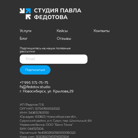
Услуги
Кейсы
Контакты
Блог
Отзывы
Подпишитесь на наши полезные
рассылки
Подписаться
+7 995 571-75-75
fs@fedotov.studio
г. Новосибирск, ул. Крылова,29
ИП Федотов П.В.
ОРГНИП: 317547600010022
ИНН: 543651763550
Юр.адрес: 633623, Новосибирская обл.,
Сузунский район, р.п. Сузун, пер. Школьный, 6А
Название банка: ООО "Банк Точка"
БИК: 044525104
Расчетный: №40802810920000080122
Корр. счет: 30101810745374525104