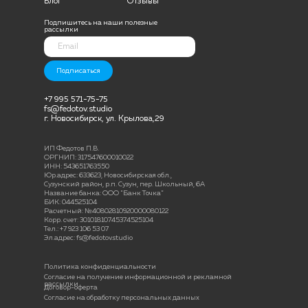
Блог
Отзывы
Подпишитесь на наши полезные
рассылки
Подписаться
+7 995 571-75-75
fs@fedotov.studio
г. Новосибирск, ул. Крылова,29
ИП Федотов П.В.
ОРГНИП: 317547600010022
ИНН: 543651763550
Юр.адрес: 633623, Новосибирская обл.,
Сузунский район, р.п. Сузун, пер. Школьный, 6А
Название банка: ООО "Банк Точка"
БИК: 044525104
Расчетный: №40802810920000080122
Корр. счет: 30101810745374525104
Тел.: +7 923 106 53 07
Эл.адрес: fs@fedotov.studio
Политика конфиденциальности
Согласие на получение информационной и рекламной
рассылки
Договор-оферта
Согласие на обработку персональных данных