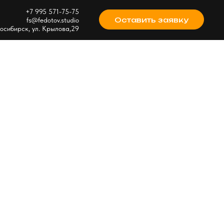
+7 995 571-75-75
Оставить заявку
fs@fedotov.studio
восибирск, ул. Крылова,29