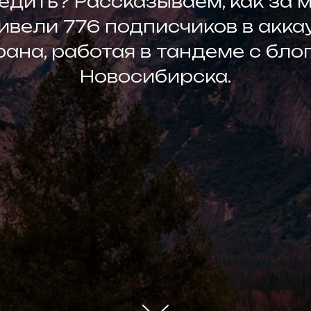
едить? Рассказываем, как за 
ивели 776 подписчиков в акка
рана, работая в тандеме с бло
Новосибирска.