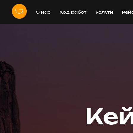
О нас
Ход работ
Услуги
Кей
Кей