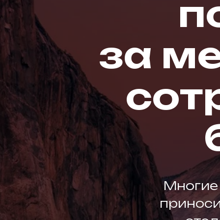
п
за м
сот
Многие 
приносит