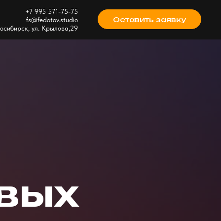
+7 995 571-75-75
Оставить заявку
fs@fedotov.studio
восибирск, ул. Крылова,29
ивых