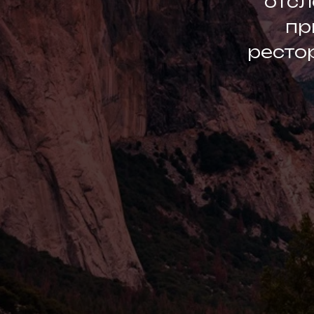
отсл
пр
ресто