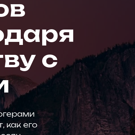
ов
одаря
ву с
и
логерами
, как его