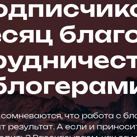
одписчик
есяц благ
рудничест
блогерам
сомневаются, что работа с б
 результат. А если и приносит