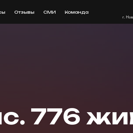
сы
Отзывы
СМИ
Команда
г. Но
с. 776 ж