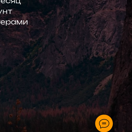
месяц
унт
герами