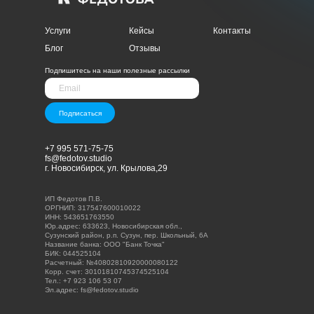
Услуги
Кейсы
Контакты
Блог
Отзывы
Подпишитесь на наши полезные рассылки
Подписаться
+7 995 571-75-75
fs@fedotov.studio
г. Новосибирск, ул. Крылова,29
ИП Федотов П.В.
ОРГНИП: 317547600010022
ИНН: 543651763550
Юр.адрес: 633623, Новосибирская обл.,
Сузунский район, р.п. Сузун, пер. Школьный, 6А
Название банка: ООО "Банк Точка"
БИК: 044525104
Расчетный: №40802810920000080122
Корр. счет: 30101810745374525104
Тел.: +7 923 106 53 07
Эл.адрес: fs@fedotov.studio