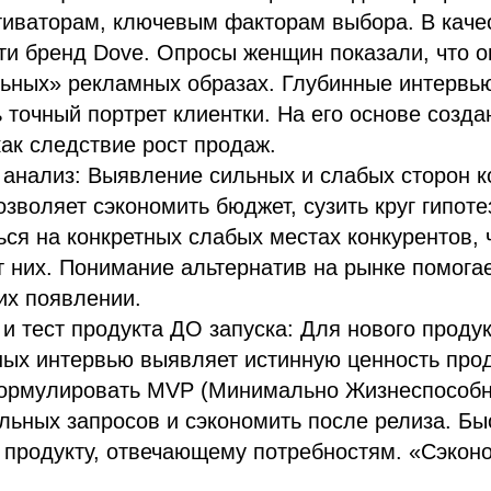
тиваторам, ключевым факторам выбора. В каче
и бренд Dove. Опросы женщин показали, что о
льных» рекламных образах. Глубинные интервь
точный портрет клиентки. На его основе созда
ак следствие рост продаж.
 анализ: Выявление сильных и слабых сторон к
озволяет сэкономить бюджет, сузить круг гипоте
ся на конкретных слабых местах конкурентов, 
т них. Понимание альтернатив на рынке помогае
их появлении.
и тест продукта ДО запуска: Для нового продук
ных интервью выявляет истинную ценность прод
ормулировать MVP (Минимально Жизнеспособн
льных запросов и сэкономить после релиза. Б
 продукту, отвечающему потребностям. «Сэкон