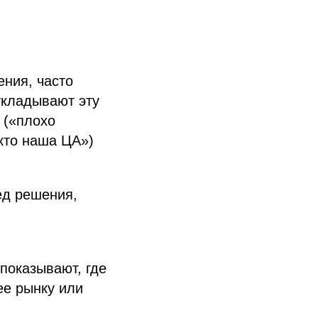
ения, часто
ткладывают эту
 («плохо
кто наша ЦА»)
ед решения,
показывают, где
ее рынку или