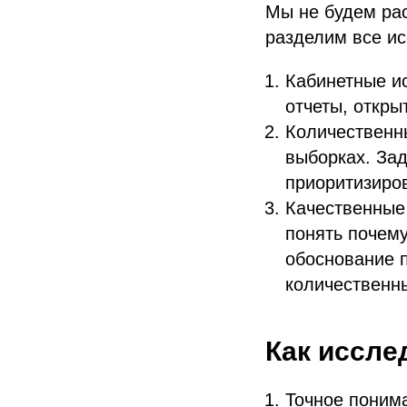
Мы не будем рас
разделим все ис
Кабинетные и
отчеты, откры
Количественны
выборках. Зад
приоритизиро
Качественные
понять почем
обоснование п
количественн
Как иссле
Точное поним