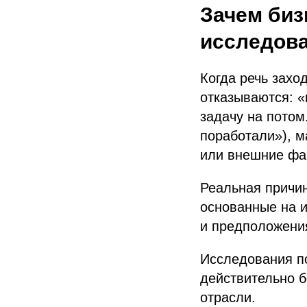
Зачем биз
исследов
Когда речь захо
отказываются: «
задачу на потом
поработали»), м
или внешние фак
Реальная причин
основанные на и
и предположения
Исследования по
действительно б
отрасли.