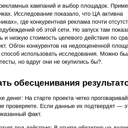
рекламных кампаний и выбор площадок. Приме
ках. Исследование показало, что ЦА активна
иках», где конкурентная реклама почти отсутс
редубеждений об этой сети. Но запуск там пока
 и низкую стоимость целевого действия по ср
кт. Обгон конкурентов на недооцененной площ
 способ использовать исследования. Можно бы
 тесты, но вдруг они не окупились бы?.
ать обесценивания результат
ке денег: На старте проекта четко проговарива
ые проверяете. Если данные их подтвердят — э
оказанный факт.
отчет под действия: В отчете обязательно долж