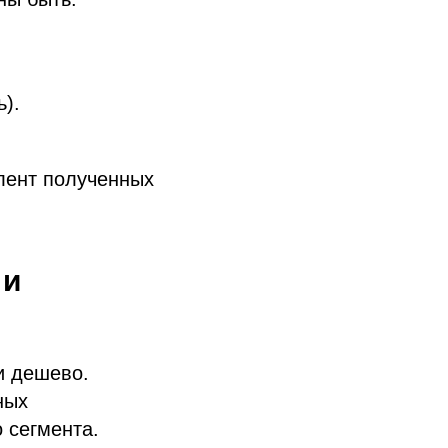
).
лент полученных
 и
и дешево.
ных
 сегмента.