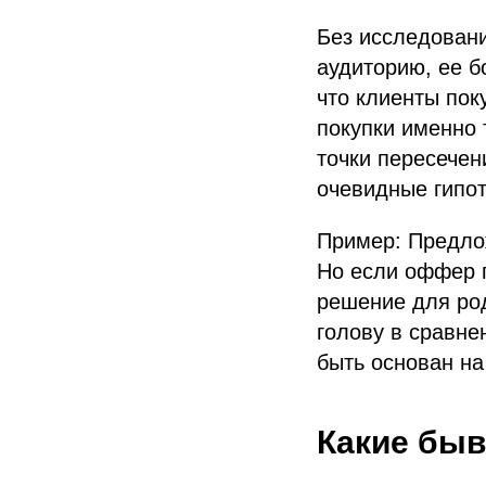
Без исследовани
аудиторию, ее б
что клиенты пок
покупки именно 
точки пересечен
очевидные гипот
Пример: Предлож
Но если оффер п
решение для род
голову в сравн
быть основан н
Какие бы