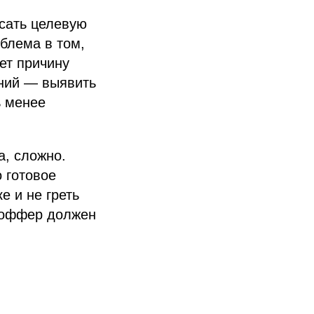
исать целевую
облема в том,
ет причину
аний — выявить
ь менее
а, сложно.
 готовое
е и не греть
й оффер должен