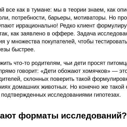
й все как в тумане: мы в теории знаем, как оп
оли, потребности, барьеры, мотиваторы. Но пр
упают иррационально! Редко клиент формулиру
так, как заявлено в оффере. Задача исследов
ия у множества покупателей, чтобы тестироват
езы быстрее.
ить что-то родителям, чьи дети просят питомц
рямо говорит: «Дети обожают хомячков» — это
ителей, склонных поверить такой формулировк
ениях домашних животных. Но конечно же тако
а подтвержденных исследованиями гипотезах.
вают форматы исследований?