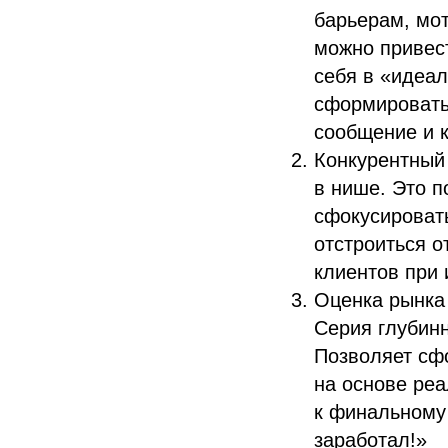
барьерам, мо
можно привест
себя в «идеа
сформировать 
сообщение и к
Конкурентный
в нише. Это п
сфокусировать
отстроиться о
клиентов при 
Оценка рынка 
Серия глубин
Позволяет сф
на основе реа
к финальному
заработал!»