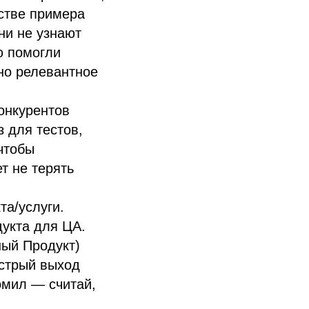
стве примера
ни не узнают
ю помогли
но релевантное
онкурентов
з для тестов,
чтобы
т не терять
та/услуги.
укта для ЦА.
ый Продукт)
ыстрый выход
омил — считай,