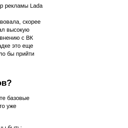
р рекламы Lada
твовала, скорее
зал высокую
авнению с ВК
адке это еще
ло бы прийти
ов?
йте базовые
то уже
ны быть: