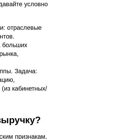
 давайте условно
и: отраслевые
нтов.
а больших
рынка,
ппы. Задача:
ацию,
 (из кабинетных/
выручку?
ским признакам,