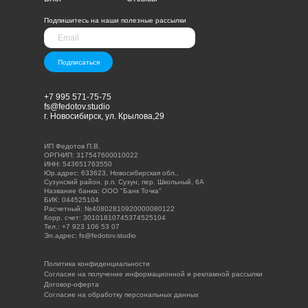
Подпишитесь на наши полезные рассылки
Подписаться
+7 995 571-75-75
fs@fedotov.studio
г. Новосибирск, ул. Крылова,29
ИП Федотов П.В.
ОРГНИП: 317547600010022
ИНН: 543651763550
Юр.адрес: 633623, Новосибирская обл.,
Сузунский район, р.п. Сузун, пер. Школьный, 6А
Название банка: ООО "Банк Точка"
БИК: 044525104
Расчетный: №40802810920000080122
Корр. счет: 30101810745374525104
Тел.: +7 923 106 53 07
Эл.адрес: fs@fedotov.studio
Политика конфиденциальности
Согласие на получение информационной и рекламной рассылки
Договор-оферта
Согласие на обработку персональных данных