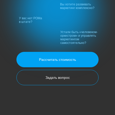
Вы хотите развивать
маркетинг комплексно?
У вас нет РОМа
в штате?
Устали быть «человеком-
оркестром» и управлять
маркетингом
самостоятельно?
Рассчитать стоимость
Задать вопрос