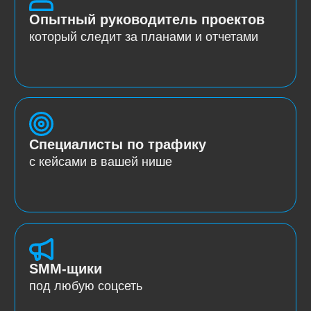
Хотите понять,
подойдёт ли вам
такой формат?
Оставьте заявку — мы честно скажем,
имеет ли смысл формат отдела
маркетинга именно для вашего
бизнеса.
Обсудить мой проект
Мы готовы предоставить вам контакты
маркетологов и собственников реальных
компаний, чтобы вы могли напрямую
запросить обратную связь о работе
с нашим решением — отделом
маркетинга на аутсорсе, который