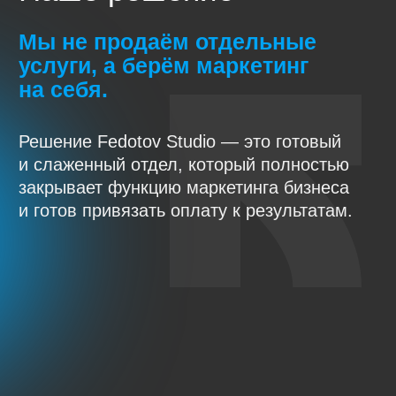
Что предприниматель
получает со штатом:
Долгий, дорогой
и рискованный найм
Последствия ошибки становятся
понятны только через 3−6 месяцев
Размытая экспертиза, потому что
на каждого сотрудника падает
множество разнородных задач
Узкая экспертиза
Отпуска, больничные, выгорание (да,
маркетологи постоянно выгорают)
Налоги на фонд оплаты труда
и административная нагрузка
Контроль и управление
на вашей стороне