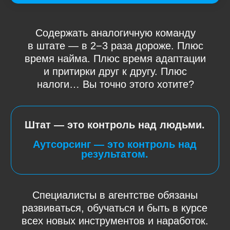
Специалисты по трафику
с кейсами в вашей нише
SMM-щики
под любую соцсеть
Маркетолог-аналитик
для работы с данными
Дизайнер
владеющий ИИ