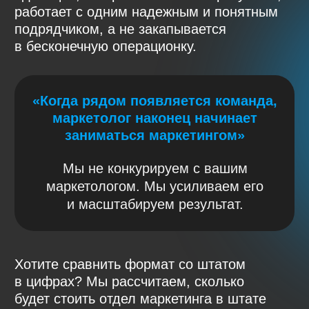
исследования или разработка
сезонных предложений),
а переменная напрямую зависит
от достижения общих KPI.
Полную оплату мы получаем
только при достижении
согласованных показателей.
Нам невыгодно «просто работать».
Нам выгодно, чтобы ваш бизнес рос.
Мы готовы взять на себя
ответственность и разделить с вами
риски.
Для кого
это решение