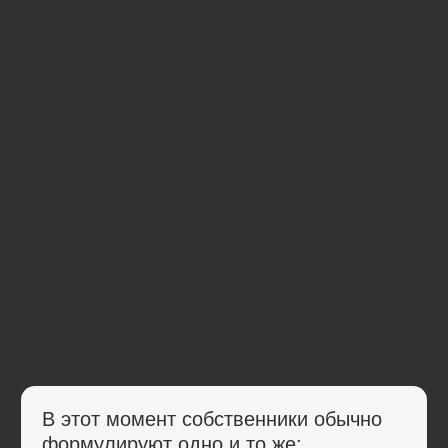
решение»
Обычно всё начинается
одинаково
Сначала нанимают маркетолога в штат.
Потом подключают подрядчика
по рекламе.
Потом дизайнера, SMM, ещё кого-то
«по рекомендации» или из числа
знакомых.
Отчёты появляются.
Активность есть.
Маркетинг вроде бы есть.
А ясности, системы и предсказуемого
результата нет. Потому что маркетинг
это не набор людей и услуг.