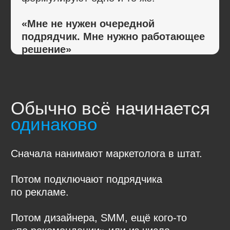
Маркетинг — это управляемая
система, которую не построить
из разрозненных людей и каналов.
Разрозненные подрядчики это:
каждый отвечает только
за свой участок
разные подходы и разные KPI
конфликты на стыке задач
долгие согласования
нет единого плана
нет ответственного за результат
управление и контроль
на стороне собственника