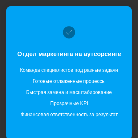
и в формате отдела маркетинга
на аутсорсинге — под ваш бизнес.
Сравнить форматы
Отдел маркетинга на аутсорсинге
Фактически
вы получаете
готовый
отдел маркетинга
Команда специалистов под разные задачи
Готовые отлаженные процессы
В проекте работают:
Быстрая замена и масштабирование
Прозрачные KPI
Опытный руководитель проектов
который следит за планами и отчетами
Финансовая ответственность за результат