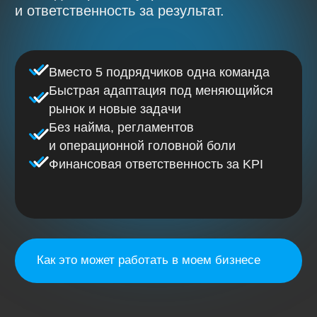
Без найма, регламентов
и операционной головной боли
Финансовая ответственность за KPI
Как это может работать в моем бизнесе
Вы сейчас здесь?
1.
Маркетинг в компании есть,
но он разрозненный.
2.
Подрядчики работают каждый
в своём контуре, нет синергии
и единой системы.
3.
Управлять всем этим всё
равно приходится вам.
4.
Любая смена канала это долго,
больно и с потерей времени.
5.
Деньги тратятся,