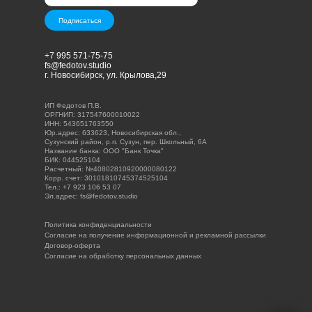
Подписаться
+7 995 571-75-75
fs@fedotov.studio
г. Новосибирск, ул. Крылова,29
ИП Федотов П.В.
ОРГНИП: 317547600010022
ИНН: 543651763550
Юр.адрес: 633623, Новосибирская обл.,
Сузунский район, р.п. Сузун, пер. Школьный, 6А
Название банка: ООО "Банк Точка"
БИК: 044525104
Расчетный: №40802810920000080122
Корр. счет: 30101810745374525104
Тел.: +7 923 106 53 07
Эл.адрес: fs@fedotov.studio
Политика конфиденциальности
Согласие на получение информационной и рекламной рассылки
Договор-оферта
Согласие на обработку персональных данных