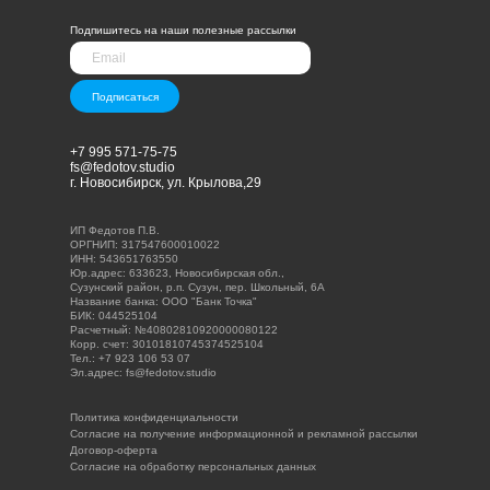
Подпишитесь на наши полезные рассылки
Подписаться
+7 995 571-75-75
fs@fedotov.studio
г. Новосибирск, ул. Крылова,29
ИП Федотов П.В.
ОРГНИП: 317547600010022
ИНН: 543651763550
Юр.адрес: 633623, Новосибирская обл.,
Сузунский район, р.п. Сузун, пер. Школьный, 6А
Название банка: ООО "Банк Точка"
БИК: 044525104
Расчетный: №40802810920000080122
Корр. счет: 30101810745374525104
Тел.: +7 923 106 53 07
Эл.адрес: fs@fedotov.studio
Политика конфиденциальности
Согласие на получение информационной и рекламной рассылки
Договор-оферта
Согласие на обработку персональных данных