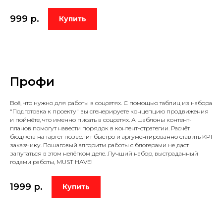
999
р.
Купить
Профи
Всё, что нужно для работы в соцсетях. С помощью таблиц из набора
"Подготовка к проекту" вы сгенерируете концепцию продвижения
и поймёте, что именно писать в соцсетях. А шаблоны контент-
планов помогут навести порядок в контент-стратегии. Расчёт
бюджета на таргет позволит быстро и аргументированно ставить KPI
заказчику. Пошаговый алгоритм работы с блогерами не даст
запутаться в этом нелёгком деле. Лучший набор, выстраданный
годами работы, MUST HAVE!
1999
р.
Купить