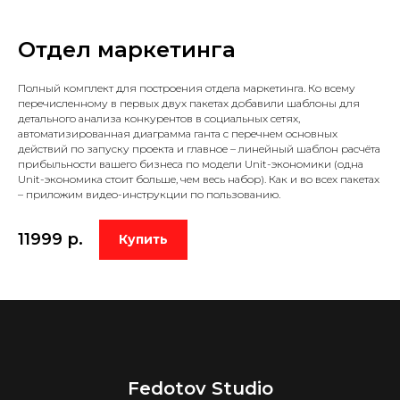
Отдел маркетинга
Полный комплект для построения отдела маркетинга. Ко всему
перечисленному в первых двух пакетах добавили шаблоны для
детального анализа конкурентов в социальных сетях,
автоматизированная диаграмма ганта с перечнем основных
действий по запуску проекта и главное – линейный шаблон расчёта
прибыльности вашего бизнеса по модели Unit-экономики (одна
Unit-экономика стоит больше, чем весь набор). Как и во всех пакетах
– приложим видео-инструкции по пользованию.
11999
р.
Купить
Fedotov Studio