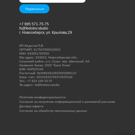
Подписаться
+7 995 571-75-75
fs@fedotov.studio
г. Новосибирск, ул. Крылова,29
ИП Федотов П.В.
ОРГНИП: 317547600010022
ИНН: 543651763550
Юр.адрес: 633623, Новосибирская обл.,
Сузунский район, р.п. Сузун, пер. Школьный, 6А
Название банка: ООО "Банк Точка"
БИК: 044525104
Расчетный: №40802810920000080122
Корр. счет: 30101810745374525104
Тел.: +7 923 106 53 07
Эл.адрес: fs@fedotov.studio
Политика конфиденциальности
Согласие на получение информационной и рекламной рассылки
Договор-оферта
Согласие на обработку персональных данных