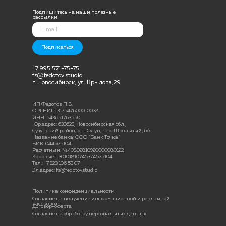
Подпишитесь на наши полезные
рассылки
Подписаться
+7 995 571-75-75
fs@fedotov.studio
г. Новосибирск, ул. Крылова,29
ИП Федотов П.В.
ОРГНИП: 317547600010022
ИНН: 543651763550
Юр.адрес: 633623, Новосибирская обл.,
Сузунский район, р.п. Сузун, пер. Школьный, 6А
Название банка: ООО "Банк Точка"
БИК: 044525104
Расчетный: №40802810920000080122
Корр. счет: 30101810745374525104
Тел.: +7 923 106 53 07
Эл.адрес: fs@fedotov.studio
Политика конфиденциальности
Согласие на получение информационной и рекламной
рассылки
Договор-оферта
Согласие на обработку персональных данных